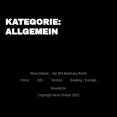
KATEGORIE:
ALLGEMEIN
HALLO WELT!
Willkommen bei WordPress. Dies ist dein erster Beitrag. Bearbeite
oder lösche ihn und beginne mit dem Schreiben!
Neon Deluxe – Die 80s Band aus Berlin
Home
Info
Termine
Booking / Kontakt
Newsletter
Copyright Neon Deluxe 2023